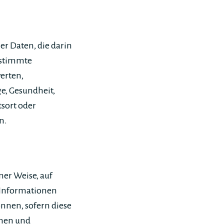
er Daten, die darin
estimmte
werten,
ge, Gesundheit,
tsort oder
n.
er Weise, auf
 Informationen
nnen, sofern diese
chen und