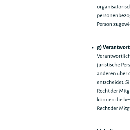
organisatoris
personenbezoge
Person zugewi
g) Verantwort
Verantwortlich
juristische Pe
anderen über 
entscheidet. S
Recht der Mitg
können die be
Recht der Mit