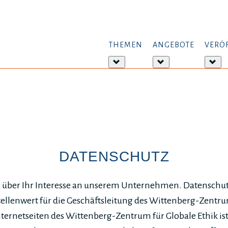
THEMEN
ANGEBOTE
VERÖ
Weitere
Weitere
Wei
Informationen:
Informationen:
Inf
Themen
Angebote
Ver
DATENSCHUTZ
r über Ihr Interesse an unserem Unternehmen. Datenschut
llenwert für die Geschäftsleitung des Wittenberg-Zentrum
ternetseiten des Wittenberg-Zentrum für Globale Ethik is