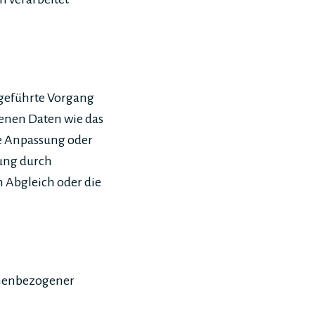
sgeführte Vorgang
enen Daten wie das
ie Anpassung oder
gung durch
n Abgleich oder die
onenbezogener