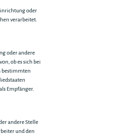
 Einrichtung oder
hen verarbeitet.
ung oder andere
n, ob es sich bei
es bestimmten
liedstaaten
als Empfänger.
der andere Stelle
rbeiter und den