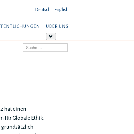
Deutsch
English
FFENTLICHUNGEN
ÜBER UNS
tere
Weitere
ormationen:
Informationen:
Suchen
öffentlichungen
Über
uns
z hat einen
 für Globale Ethik.
t grundsätzlich