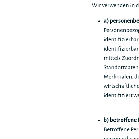
Wir verwenden in d
a) personenb
Personenbezoge
identifizierba
identifizierba
mittels Zuord
Standortdaten
Merkmalen, die
wirtschaftliche
identifiziert 
b) betroffene
Betroffene Pers
personenbezog