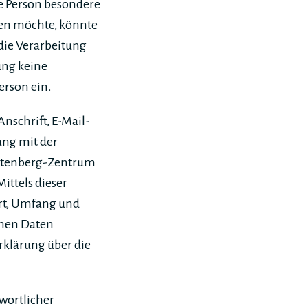
e Person besondere
men möchte, könnte
die Verarbeitung
ung keine
erson ein.
nschrift, E-Mail-
ang mit der
ttenberg-Zentrum
ittels dieser
rt, Umfang und
enen Daten
rklärung über die
twortlicher