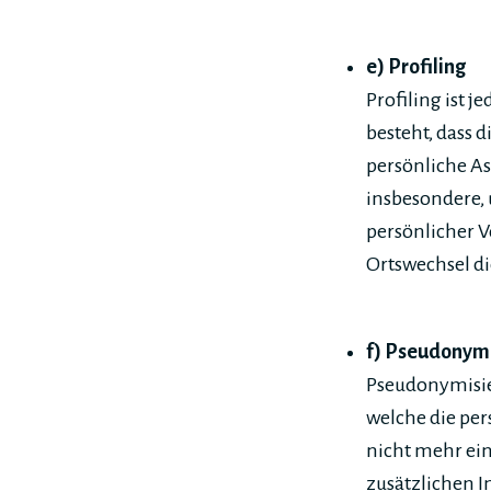
e) Profiling
Profiling ist 
besteht, dass
persönliche As
insbesondere, 
persönlicher V
Ortswechsel di
f) Pseudonym
Pseudonymisier
welche die pe
nicht mehr ein
zusätzlichen 