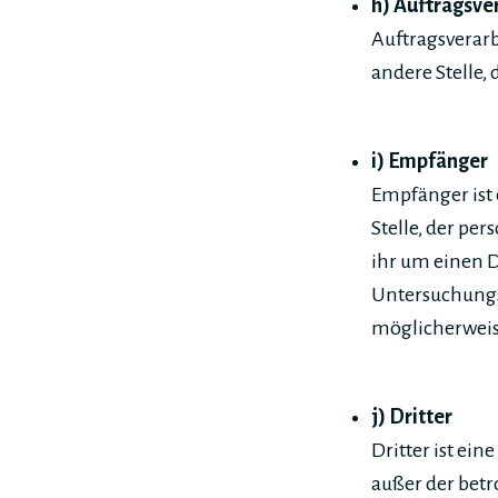
h) Auftragsve
Auftragsverarb
andere Stelle,
i) Empfänger
Empfänger ist 
Stelle, der pe
ihr um einen 
Untersuchungs
möglicherweis
j) Dritter
Dritter ist ein
außer der bet