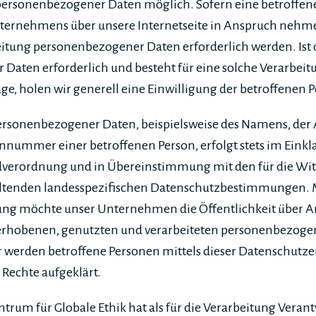
ersonenbezogener Daten möglich. Sofern eine betroffen
nternehmens über unsere Internetseite in Anspruch neh
eitung personenbezogener Daten erforderlich werden. Ist 
Daten erforderlich und besteht für eine solche Verarbeit
ge, holen wir generell eine Einwilligung der betroffenen P
ersonenbezogener Daten, beispielsweise des Namens, der A
nnummer einer betroffenen Person, erfolgt stets im Einkl
verordnung und in Übereinstimmung mit den für die Wi
geltenden landesspezifischen Datenschutzbestimmungen. M
ng möchte unser Unternehmen die Öffentlichkeit über A
 erhobenen, genutzten und verarbeiteten personenbezog
r werden betroffene Personen mittels dieser Datenschutze
Rechte aufgeklärt.
rum für Globale Ethik hat als für die Verarbeitung Veran