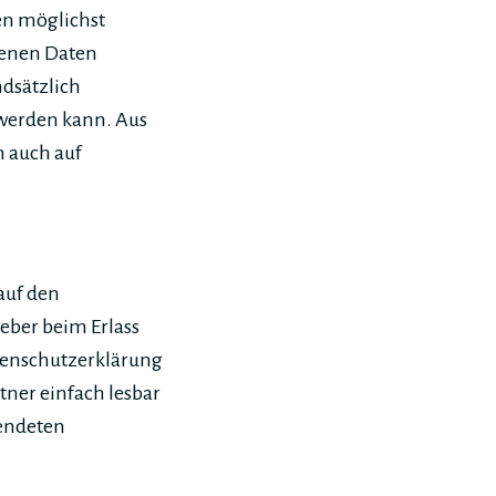
en möglichst
genen Daten
dsätzlich
 werden kann. Aus
n auch auf
auf den
eber beim Erlass
enschutzerklärung
tner einfach lesbar
wendeten