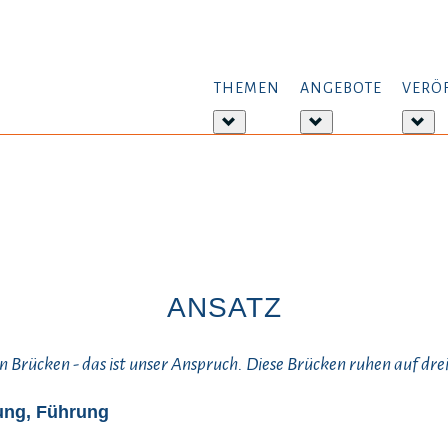
THEMEN
ANGEBOTE
VERÖ
Weitere
Weitere
Wei
Informationen:
Informationen:
Inf
Themen
Angebote
Ver
ANSATZ
 Brücken - das ist unser Anspruch. Diese Brücken ruhen auf drei
nung, Führung