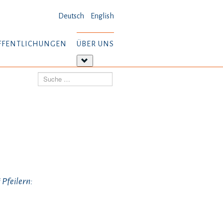
Deutsch
English
FFENTLICHUNGEN
ÜBER UNS
tere
Weitere
ormationen:
Informationen:
Suchen
öffentlichungen
Über
uns
 Pfeilern: