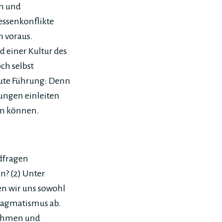
en und
essenkonflikte
n voraus.
d einer Kultur des
ch selbst
gute Führung: Denn
ungen einleiten
en können.
ndfragen
n? (2) Unter
en wir uns sowohl
ragmatismus ab.
ehmen und