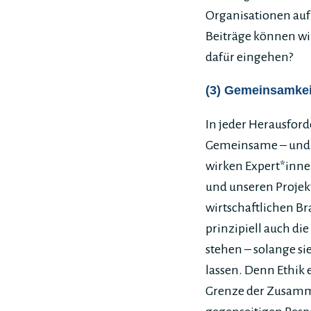
Organisationen auf 
Beiträge können wi
dafür eingehen?
(3) Gemeinsamkei
In jeder Herausfor
Gemeinsame – und n
wirken Expert*inn
und unseren Projek
wirtschaftlichen B
prinzipiell auch die
stehen – solange s
lassen. Denn Ethik 
Grenze der Zusamme