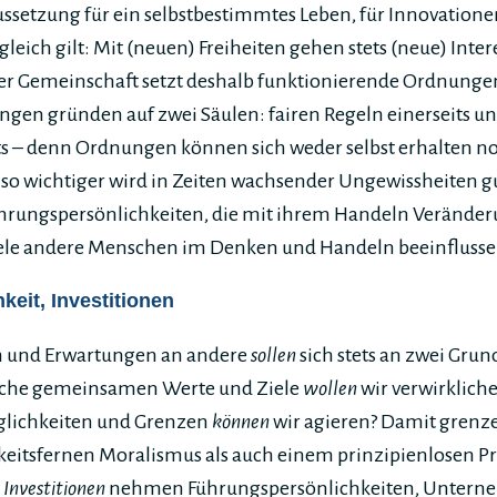
raussetzung für ein selbstbestimmtes Leben, für Innovation
eich gilt: Mit (neuen) Freiheiten gehen stets (neue) Inter
 der Gemeinschaft setzt deshalb funktionierende Ordnunge
ngen gründen auf zwei Säulen: fairen Regeln einerseits un
ts – denn Ordnungen können sich weder selbst erhalten no
so wichtiger wird in Zeiten wachsender Ungewissheiten 
Führungspersönlichkeiten, die mit ihrem Handeln Veränder
viele andere Menschen im Denken und Handeln beeinfluss
hkeit, Investitionen
 und Erwartungen an andere
sollen
sich stets an zwei Gru
elche gemeinsamen Werte und Ziele
wollen
wir verwirkliche
glichkeiten und Grenzen
können
wir agieren? Damit grenz
keitsfernen Moralismus als auch einem prinzipienlosen P
e
Investitionen
nehmen Führungspersönlichkeiten, Untern