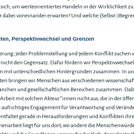
sich, um werteorientiertes Handeln in der Wirklichkeit z
r dabei voneinander erwarten? Und welche (Selbst-)Begre
ten, Perspektivwechsel und Grenzen
derung, jeder Problemstellung und jedem Konflikt suchen 
icht den Gegensatz. Dafür fördern wir Perspektivwechse
en mit unterschiedlichen Hintergründen zusammen. In u
ten bringen wir Menschen aus verschiedenen wissenschaft
ranchen und gesellschaftlichen Bereichen zusammen. Dabe
 Arbeit mit solchen Akteur*innen nicht aus, die in der öffen
ie aufrichtiges Engagement für Verantwortung und Verän
entfaltet gerade in Herausforderungen und Konflikten ihr
narbeit liegt für uns dort, wo andere die Menschenwürde,