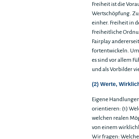
Freiheit ist die Vo
Wertschöpfung. Zugl
einher. Freiheit in
Freiheitliche Ordnu
Fairplay anderersei
fortentwickeln. Um
es sind vor allem 
und als Vorbilder 
(2) Werte, Wirklic
Eigene Handlungen
orientieren: (1) W
welchen realen Mö
von einem wirklich
Wir fragen: Welch