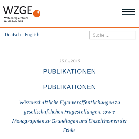
THEMEN
Suchen
Deutsch
English
Wei
Inf
ANGEBOTE
Th
Wei
26.05.2016
Inf
VERÖFFENTLICHUNGEN
PUBLIKATIONEN
An
Wei
Inf
PUBLIKATIONEN
ÜBER UNS
Ver
Wei
Wissenschaftliche Eigenveröffentlichungen zu
Inf
Üb
gesellschaftlichen Fragestellungen, sowie
un
Monographien zu Grundlagen und Einzelthemen der
Ethik.