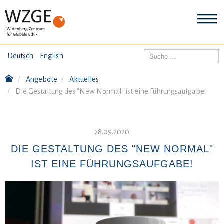
THEMEN
Suchen
Deutsch
English
Wei
Inf
Angebote
Aktuelles
ANGEBOTE
Th
Die Gestaltung des "New Normal" ist eine Führungsaufgabe!
Wei
Inf
VERÖFFENTLICHUNGEN
An
Wei
28.09.2020
Inf
ÜBER UNS
Ver
DIE GESTALTUNG DES "NEW NORMAL"
Wei
IST EINE FÜHRUNGSAUFGABE!
Inf
Üb
un