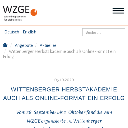
THEMEN
Suchen
Deutsch
English
Wei
Inf
Angebote
Aktuelles
ANGEBOTE
Th
Wittenberger Herbstakademie auch als Online-Format ein
Wei
Erfolg
Inf
VERÖFFENTLICHUNGEN
An
Wei
Inf
05.10.2020
ÜBER UNS
Ver
WITTENBERGER HERBSTAKADEMIE
Wei
Inf
AUCH ALS ONLINE-FORMAT EIN ERFOLG
Üb
un
Vom 28. September bis 2. Oktober fand die vom
WZGE organisierte „5. Wittenberger