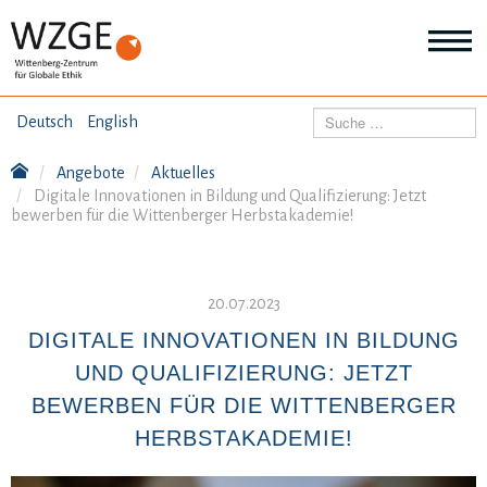
THEMEN
Suchen
Deutsch
English
Wei
Inf
Angebote
Aktuelles
ANGEBOTE
Th
Digitale Innovationen in Bildung und Qualifizierung: Jetzt
Wei
bewerben für die Wittenberger Herbstakademie!
Inf
VERÖFFENTLICHUNGEN
An
Wei
Inf
20.07.2023
ÜBER UNS
Ver
DIGITALE INNOVATIONEN IN BILDUNG
Wei
Inf
UND QUALIFIZIERUNG: JETZT
Üb
un
BEWERBEN FÜR DIE WITTENBERGER
HERBSTAKADEMIE!