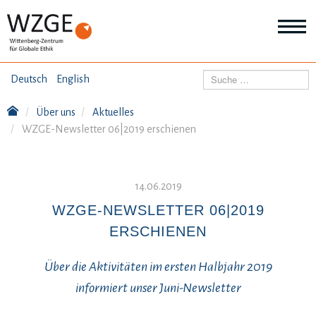
THEMEN
Suchen
Deutsch
English
Wei
Inf
Über uns
Aktuelles
ANGEBOTE
Th
WZGE-Newsletter 06|2019 erschienen
Wei
Inf
VERÖFFENTLICHUNGEN
An
Wei
14.06.2019
Inf
ÜBER UNS
Ver
WZGE-NEWSLETTER 06|2019
Wei
ERSCHIENEN
Inf
Üb
un
Über die Aktivitäten im ersten Halbjahr 2019
informiert unser Juni-Newsletter