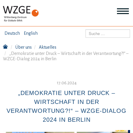
THEMEN
Suchen
Deutsch
English
Wei
Inf
Über uns
Aktuelles
ANGEBOTE
Th
„Demokratie unter Druck – Wirtschaft in der Verantwortung?!“ –
Wei
WZGE-Dialog 2024 in Berlin
Inf
VERÖFFENTLICHUNGEN
An
Wei
Inf
17.06.2024
ÜBER UNS
Ver
„DEMOKRATIE UNTER DRUCK –
Wei
Inf
WIRTSCHAFT IN DER
Üb
un
VERANTWORTUNG?!“ – WZGE-DIALOG
2024 IN BERLIN