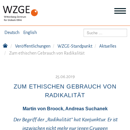
THEMEN
Suchen
Deutsch
English
Wei
Inf
Veröffentlichungen
WZGE-Standpunkt
Aktuelles
ANGEBOTE
Th
Zum ethischen Gebrauch von Radikalität
Wei
Inf
VERÖFFENTLICHUNGEN
An
Wei
25.06.2019
Inf
ÜBER UNS
Ver
ZUM ETHISCHEN GEBRAUCH VON
Wei
RADIKALITÄT
Inf
Üb
un
Martin von Broock, Andreas Suchanek
Der Begriff der „Radikalität“ hat Konjunktur. Er ist
inzwischen nicht mehr nur jenen Gruppen