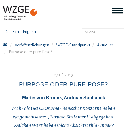
THEMEN
Suchen
Deutsch
English
Wei
Inf
Veröffentlichungen
WZGE-Standpunkt
Aktuelles
ANGEBOTE
Th
Purpose oder pure Pose?
Wei
Inf
VERÖFFENTLICHUNGEN
An
Wei
27.08.2019
Inf
ÜBER UNS
Ver
PURPOSE ODER PURE POSE?
Wei
Inf
Martin von Broock, Andreas Suchanek
Üb
un
Mehr als 180 CEOs amerikanischer Konzerne haben
ein gemeinsames „Purpose Statement“ abgegeben.
Welchen Wert haben solche Absichtserklärungen?