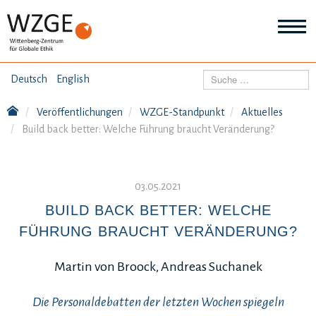
THEMEN
Suchen
Deutsch
English
Wei
Inf
Veröffentlichungen
WZGE-Standpunkt
Aktuelles
ANGEBOTE
Th
Build back better: Welche Führung braucht Veränderung?
Wei
Inf
VERÖFFENTLICHUNGEN
An
Wei
03.05.2021
Inf
ÜBER UNS
Ver
BUILD BACK BETTER: WELCHE
Wei
FÜHRUNG BRAUCHT VERÄNDERUNG?
Inf
Üb
un
Martin von Broock, Andreas Suchanek
Die Personaldebatten der letzten Wochen spiegeln