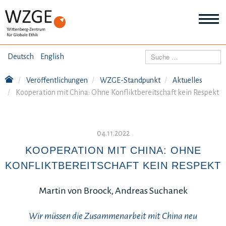
THEMEN
Suchen
Deutsch
English
Wei
Inf
Veröffentlichungen
WZGE-Standpunkt
Aktuelles
ANGEBOTE
Th
Kooperation mit China: Ohne Konfliktbereitschaft kein Respekt
Wei
Inf
VERÖFFENTLICHUNGEN
An
Wei
04.11.2022
Inf
ÜBER UNS
Ver
KOOPERATION MIT CHINA: OHNE
Wei
KONFLIKTBEREITSCHAFT KEIN RESPEKT
Inf
Üb
un
Martin von Broock, Andreas Suchanek
Wir müssen die Zusammenarbeit mit China neu