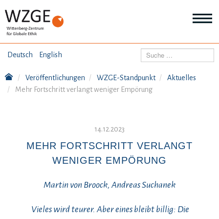
THEMEN
Suchen
Deutsch
English
Wei
Inf
Veröffentlichungen
WZGE-Standpunkt
Aktuelles
ANGEBOTE
Th
Mehr Fortschritt verlangt weniger Empörung
Wei
Inf
VERÖFFENTLICHUNGEN
An
Wei
14.12.2023
Inf
ÜBER UNS
Ver
MEHR FORTSCHRITT VERLANGT
Wei
WENIGER EMPÖRUNG
Inf
Üb
un
Martin von Broock, Andreas Suchanek
Vieles wird teurer. Aber eines bleibt billig: Die