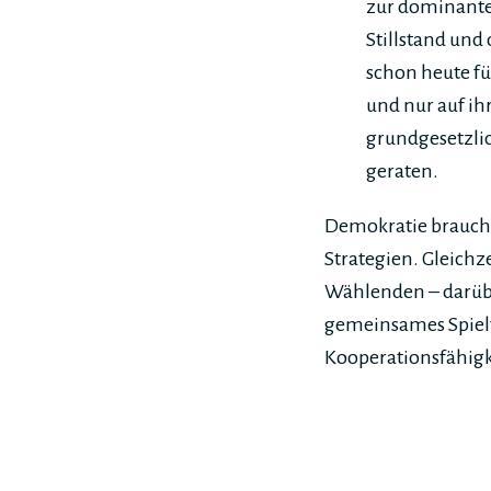
zur dominanten
Stillstand und
schon heute fü
und nur auf ih
grundgesetzlic
geraten.
Demokratie braucht
Strategien. Gleichz
Wählenden – darübe
gemeinsames Spielf
Kooperationsfähigk