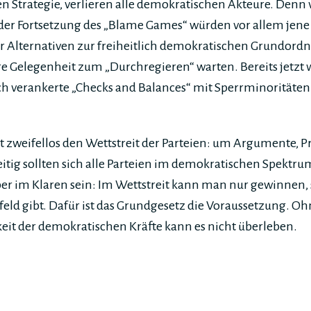
 Strategie, verlieren alle demokratischen Akteure. Denn
 der Fortsetzung des „Blame Games“ würden vor allem jene p
r Alternativen zur freiheitlich demokratischen Grundordn
re Gelegenheit zum „Durchregieren“ warten. Bereits jetzt w
h verankerte „Checks and Balances“ mit Sperrminoritäten 
 zweifellos den Wettstreit der Parteien: um Argumente,
eitig sollten sich alle Parteien im demokratischen Spektru
r im Klaren sein: Im Wettstreit kann man nur gewinnen, 
eld gibt. Dafür ist das Grundgesetz die Voraussetzung. O
eit der demokratischen Kräfte kann es nicht überleben.