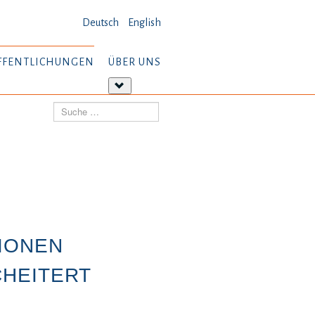
Deutsch
English
FFENTLICHUNGEN
ÜBER UNS
tere
Weitere
ormationen:
Informationen:
Suchen
öffentlichungen
Über
uns
IONEN
CHEITERT