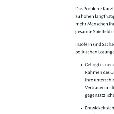
Das Problem: Kurzfr
zu hohen langfristi
mehr Menschen ihr 
gesamte Spielfeld in
Insofern sind Sach
politischen Lösung
Gelingt es neu
Rahmen des Gr
ihre untersch
Vertrauen in 
gegensätzliche
Entwickelt si