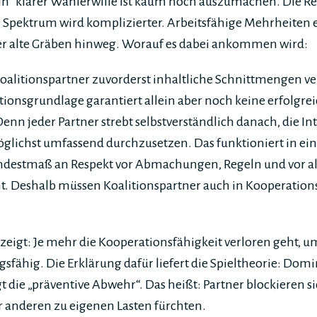
„Ein“ klarer Wählerwille ist kaum noch auszumachen. Die 
Spektrum wird komplizierter. Arbeitsfähige Mehrheiten 
r alte Gräben hinweg. Worauf es dabei ankommen wird:
oalitionspartner zuvorderst inhaltliche Schnittmengen ve
tionsgrundlage garantiert allein aber noch keine erfolgre
n jeder Partner strebt selbstverständlich danach, die In
glichst umfassend durchzusetzen. Das funktioniert in ein
Mindestmaß an Respekt vor Abmachungen, Regeln und vor
t. Deshalb müssen Koalitionspartner auch in Kooperation
zeigt: Je mehr die Kooperationsfähigkeit verloren geht, um
fähig. Die Erklärung dafür liefert die Spieltheorie: Dom
gt die „präventive Abwehr“. Das heißt: Partner blockieren s
r anderen zu eigenen Lasten fürchten.