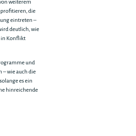
 von weiterem
rofitieren, die
ung eintreten –
ird deutlich, wie
in Konflikt
 Programme und
m – wie auch die
solange es ein
hne hinreichende