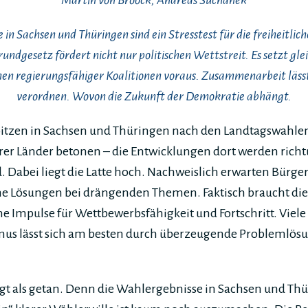
Martin von Broock, Andreas Suchanek
 in Sachsen und Thüringen sind ein Stresstest für die freiheitli
undgesetz fördert nicht nur politischen Wettstreit. Es setzt glei
 regierungsfähiger Koalitionen voraus. Zusammenarbeit lässt 
verordnen. Wovon die Zukunft der Demokratie abhängt.
itzen in Sachsen und Thüringen nach den Landtagswahlen
hrer Länder betonen – die Entwicklungen dort werden rich
 Dabei liegt die Latte hoch. Nachweislich erwarten Bürg
che Lösungen bei drängenden Themen. Faktisch braucht die
che Impulse für Wettbewerbsfähigkeit und Fortschritt. Vi
mus lässt sich am besten durch überzeugende Problemlös
sagt als getan. Denn die Wahlergebnisse in Sachsen und Th