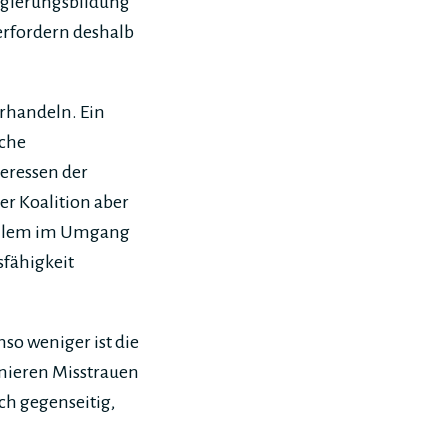
Regierungsbildung
erfordern deshalb
rhandeln. Ein
iche
teressen der
er Koalition aber
 allem im Umgang
sfähigkeit
so weniger ist die
inieren Misstrauen
ich gegenseitig,