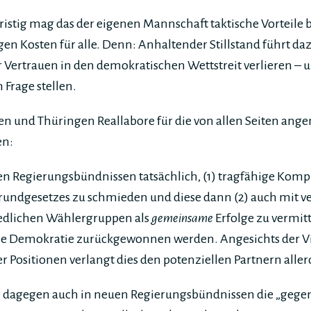
istig mag das der eigenen Mannschaft taktische Vorteile 
gen Kosten für alle. Denn: Anhaltender Stillstand führt da
Vertrauen in den demokratischen Wettstreit verlieren – 
 Frage stellen.
sen und Thüringen Reallabore für die von allen Seiten an
en:
en Regierungsbündnissen tatsächlich, (1) tragfähige Kom
undgesetzes zu schmieden und diese dann (2) auch mit ve
iedlichen Wählergruppen als
gemeinsame
Erfolge zu vermit
die Demokratie zurückgewonnen werden. Angesichts der Vi
r Positionen verlangt dies den potenziellen Partnern allerd
ch dagegen auch in neuen Regierungsbündnissen die „gege