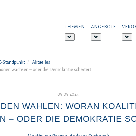
THEMEN
ANGEBOTE
VERÖ
Weitere
Weitere
Wei
Informationen:
Informationen:
Inf
Themen
Angebote
Ver
-Standpunkt
Aktuelles
onen wachsen – oder die Demokratie scheitert
09.09.2024
 DEN WAHLEN: WORAN KOALIT
 – ODER DIE DEMOKRATIE S