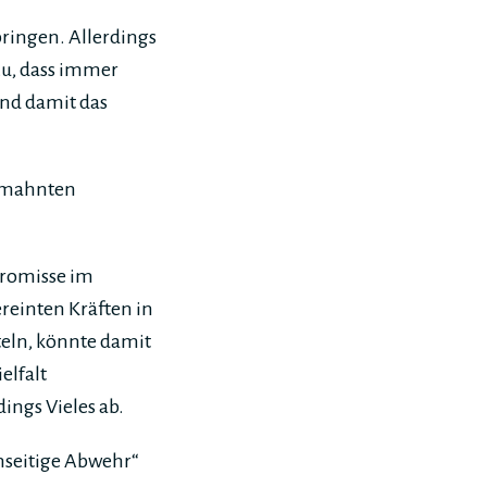
bringen. Allerdings
zu, dass immer
und damit das
gemahnten
promisse im
reinten Kräften in
teln, könnte damit
elfalt
ings Vieles ab.
nseitige Abwehr“