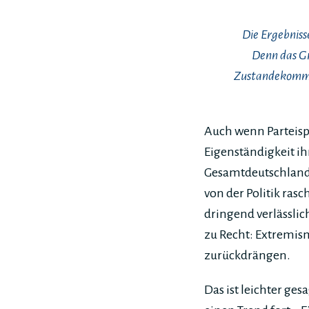
Die Ergebnisse
Denn das Gr
Zustandekommen
Auch wenn Parteisp
Eigenständigkeit i
Gesamtdeutschland.
von der Politik ras
dringend verlässli
zu Recht: Extremis
zurückdrängen.
Das ist leichter ge