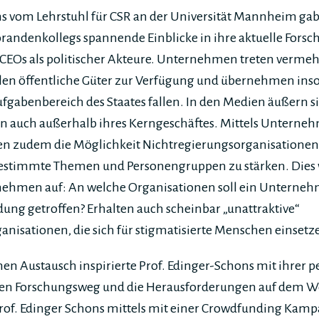
ns vom Lehrstuhl für CSR an der Universität Mannheim g
orandenkollegs spannende Einblicke in ihre aktuelle Forsc
Os als politischer Akteure. Unternehmen treten vermehrt
ellen öffentliche Güter zur Verfügung und übernehmen ins
ufgabenbereich des Staates fallen. In den Medien äußern s
en auch außerhalb ihres Kerngeschäftes. Mittels Untern
 zudem die Möglichkeit Nichtregierungsorganisationen 
bestimmte Themen und Personengruppen zu stärken. Dies w
nehmen auf: An welche Organisationen soll ein Unterne
dung getroffen? Erhalten auch scheinbar „unattraktive“
anisationen, die sich für stigmatisierte Menschen einset
n Austausch inspirierte Prof. Edinger-Schons mit ihrer p
ren Forschungsweg und die Herausforderungen auf dem We
Prof. Edinger Schons mittels mit einer Crowdfunding Kamp