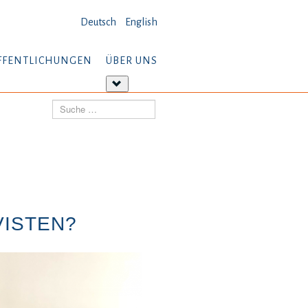
Deutsch
English
FFENTLICHUNGEN
ÜBER UNS
tere
Weitere
ormationen:
Informationen:
Suchen
öffentlichungen
Über
uns
VISTEN?