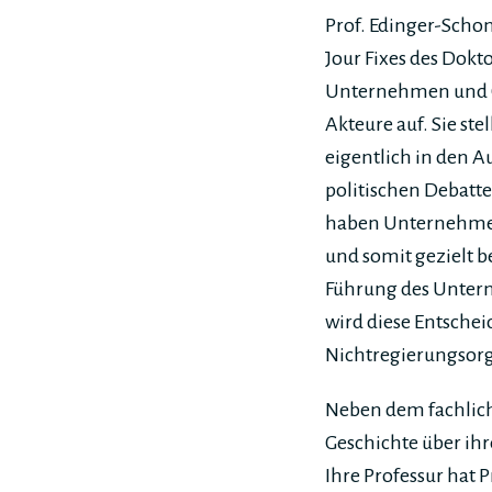
Prof. Edinger-Scho
Jour Fixes des Dokt
Unternehmen und CE
Akteure auf. Sie st
eigentlich in den A
politischen Debatt
haben Unternehmen
und somit gezielt 
Führung des Unter
wird diese Entschei
Nichtregierungsorg
Neben dem fachliche
Geschichte über ih
Ihre Professur hat 