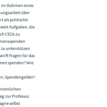
ab im Rahmen eines
hungsarbeit über
 als politische
oweit Aufgaben, die
ich CEOs zu
ehmensspenden
zu unterstützen
irft Fragen für das
hmen spenden? Wie
zen, Spendengelder?
ersönlichen
g zur Professur.
agne selbst