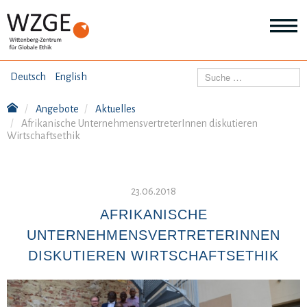
THEMEN
Suchen
Deutsch
English
Wei
Inf
Angebote
Aktuelles
ANGEBOTE
Th
Afrikanische UnternehmensvertreterInnen diskutieren
Wei
Wirtschaftsethik
Inf
VERÖFFENTLICHUNGEN
An
Wei
Inf
23.06.2018
ÜBER UNS
Ver
AFRIKANISCHE
Wei
Inf
UNTERNEHMENSVERTRETERINNEN
Üb
un
DISKUTIEREN WIRTSCHAFTSETHIK