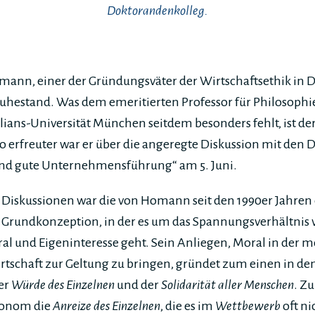
Doktorandenkolleg.
Homann, einer der Gründungsväter der Wirtschaftsethik in De
Ruhestand. Was dem emeritierten Professor für Philosop
ians-Universität München seitdem besonders fehlt, ist de
 erfreuter war er über die angeregte Diskussion mit den
 und gute Unternehmensführung“ am 5. Juni.
Diskussionen war die von Homann seit den 1990er Jahren 
e Grundkonzeption, in der es um das Spannungsverhältnis 
l und Eigeninteresse geht. Sein Anliegen, Moral in der 
rtschaft zur Geltung zu bringen, gründet zum einen in de
er
Würde des Einzelnen
und der
Solidarität aller Menschen
. Z
Ökonom die
Anreize des Einzelnen
, die es im
Wettbewerb
oft ni