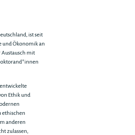
utschland, ist seit
hie und Ökonomik an
r Austausch mit
 Doktorand*innen
entwickelte
von Ethik und
modernen
n ethischen
um anderen
cht zulassen,