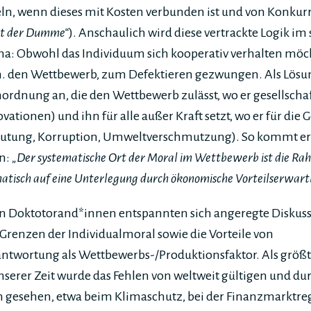
ln, wenn dieses mit Kosten verbunden ist und von Konkur
ist der Dumme“
). Anschaulich wird diese vertrackte Logik im
 Obwohl das Individuum sich kooperativ verhalten möcht
.h. den Wettbewerb, zum Defektieren gezwungen. Als Lös
rdnung an, die den Wettbewerb zulässt, wo er gesellschaf
novationen) und ihn für alle außer Kraft setzt, wo er für die 
beutung, Korruption, Umweltverschmutzung). So kommt er 
en:
„Der systematische Ort der Moral im Wettbewerb ist die R
ematisch auf eine Unterlegung durch ökonomische Vorteilserwa
n Doktotorand*innen entspannten sich angeregte Diskus
Grenzen der Individualmoral sowie die Vorteile von
wortung als Wettbewerbs-/Produktionsfaktor. Als größt
serer Zeit wurde das Fehlen von weltweit gültigen und du
esehen, etwa beim Klimaschutz, bei der Finanzmarktreg