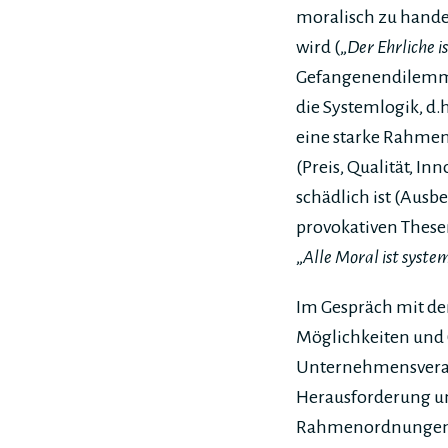
moralisch zu hande
wird („
Der Ehrliche 
Gefangenendilemma:
die Systemlogik, d
eine starke Rahmeno
(Preis, Qualität, In
schädlich ist (Aus
provokativen Thes
„
Alle Moral ist syst
Im Gespräch mit de
Möglichkeiten und 
Unternehmensverant
Herausforderung un
Rahmenordnungen g