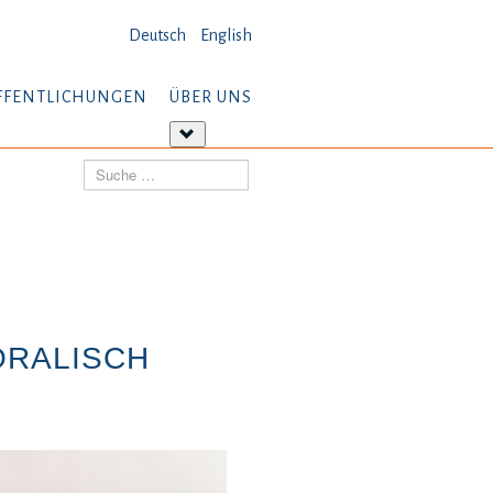
Deutsch
English
FFENTLICHUNGEN
ÜBER UNS
tere
Weitere
ormationen:
Informationen:
Suchen
öffentlichungen
Über
uns
ORALISCH