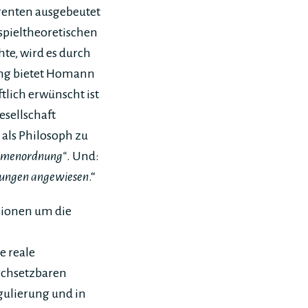
renten ausgebeutet
 spieltheoretischen
e, wird es durch
ung bietet Homann
tlich erwünscht ist
Gesellschaft
als Philosoph zu
ahmenordnung“
. Und:
rtungen angewiesen
.“
sionen um die
e reale
rchsetzbaren
ulierung und in