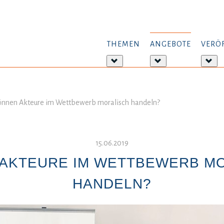
THEMEN
ANGEBOTE
VERÖ
Weitere
Weitere
Wei
Informationen:
Informationen:
Inf
Themen
Angebote
Ver
önnen Akteure im Wettbewerb moralisch handeln?
15.06.2019
AKTEURE IM WETTBEWERB M
HANDELN?