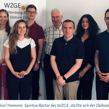
 Karl Homann, Spiritus Rector des WZGE, stellte sich der Diskuss