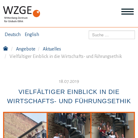
THEMEN
Suchen
Deutsch
English
Wei
Inf
Angebote
Aktuelles
ANGEBOTE
Th
Vielfältiger Einblick in die Wirtschafts- und Führungsethik
Wei
Inf
VERÖFFENTLICHUNGEN
An
Wei
18.07.2019
Inf
ÜBER UNS
Ver
VIELFÄLTIGER EINBLICK IN DIE
Wei
WIRTSCHAFTS- UND FÜHRUNGSETHIK
Inf
Üb
un