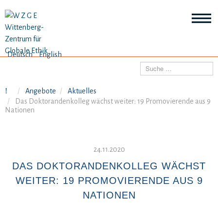
Deutsch
English
THEMEN
Suchen
Wei
Inf
Angebote
Aktuelles
ANGEBOTE
Th
Das Doktorandenkolleg wächst weiter: 19 Promovierende aus 9
Wei
Nationen
Inf
VERÖFFENTLICHUNGEN
An
Wei
Inf
24.11.2020
ÜBER UNS
Ver
DAS DOKTORANDENKOLLEG WÄCHST
Wei
Inf
WEITER: 19 PROMOVIERENDE AUS 9
Üb
un
NATIONEN