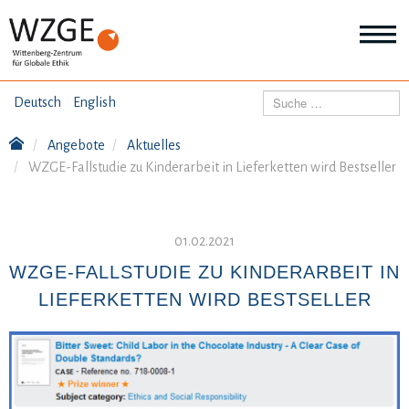
THEMEN
Suchen
Deutsch
English
Wei
Inf
Angebote
Aktuelles
ANGEBOTE
Th
WZGE-Fallstudie zu Kinderarbeit in Lieferketten wird Bestseller
Wei
Inf
VERÖFFENTLICHUNGEN
An
Wei
01.02.2021
Inf
ÜBER UNS
Ver
WZGE-FALLSTUDIE ZU KINDERARBEIT IN
Wei
LIEFERKETTEN WIRD BESTSELLER
Inf
Üb
un