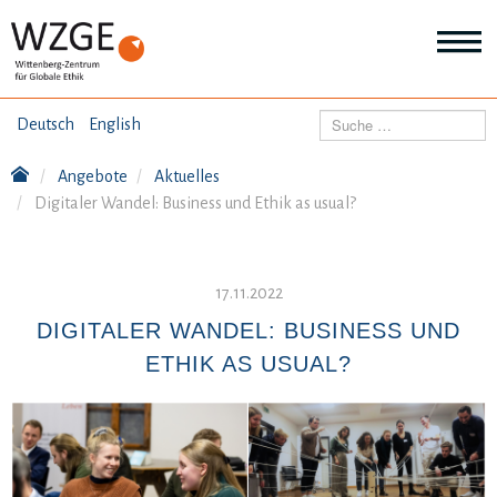
THEMEN
Suchen
Deutsch
English
Wei
Inf
Angebote
Aktuelles
ANGEBOTE
Th
Digitaler Wandel: Business und Ethik as usual?
Wei
Inf
VERÖFFENTLICHUNGEN
An
Wei
17.11.2022
Inf
ÜBER UNS
Ver
DIGITALER WANDEL: BUSINESS UND
Wei
ETHIK AS USUAL?
Inf
Üb
un