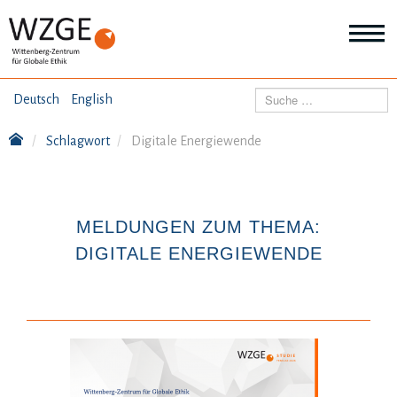
THEMEN
Suchen
Deutsch
English
Wei
Inf
Schlagwort
Digitale Energiewende
ANGEBOTE
Th
Wei
Inf
VERÖFFENTLICHUNGEN
An
MELDUNGEN ZUM THEMA:
Wei
Inf
DIGITALE ENERGIEWENDE
ÜBER UNS
Ver
Wei
Inf
Üb
un