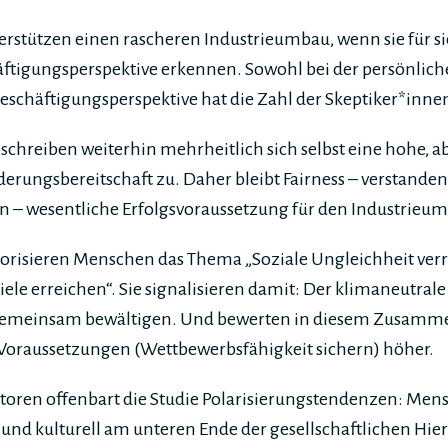
stützen einen rascheren Industrieumbau, wenn sie für sic
äftigungsperspektive erkennen. Sowohl bei der persönlich
eschäftigungsperspektive hat die Zahl der Skeptiker*i
chreiben weiterhin mehrheitlich sich selbst eine hohe, a
erungsbereitschaft zu. Daher bleibt Fairness – verstanden
 – wesentliche Erfolgsvoraussetzung für den Industrieu
orisieren Menschen das Thema „Soziale Ungleichheit verr
ele erreichen“. Sie signalisieren damit: Der klimaneutra
r gemeinsam bewältigen. Und bewerten in diesem Zusam
oraussetzungen (Wettbewerbsfähigkeit sichern) höher.
Faktoren offenbart die Studie Polarisierungstendenzen: Mens
und kulturell am unteren Ende der gesellschaftlichen Hie