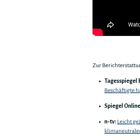
Zur Berichterstatt
Tagesspiegel 
Beschäftigte h
Spiegel Onlin
n-
tv
:
Leicht g
klimaneutral