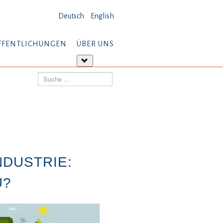
Deutsch
English
FFENTLICHUNGEN
ÜBER UNS
tere
Weitere
ormationen:
Informationen:
Suchen
öffentlichungen
Über
uns
NDUSTRIE:
U?