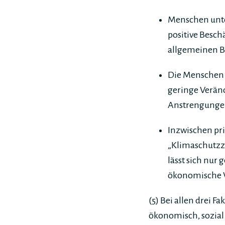
Menschen unter
positive Besch
allgemeinen B
Die Menschen s
geringe Veränd
Anstrengungen
Inzwischen pri
„Klimaschutzzi
lässt sich nu
ökonomische V
(5) Bei allen drei 
ökonomisch, sozial 