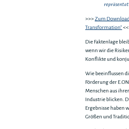
repräsentat
>>>
Zum Download d
Transformation"
<<
Die Faktenlage ble
wenn wir die Risik
Konflikte und konj
Wie beeinflussen d
Förderung der E.ON 
Menschen aus ihre
Industrie blicken. 
Ergebnisse haben w
Größen und Traditi