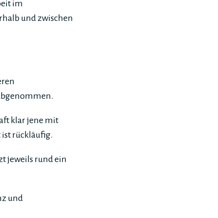
eit im
rhalb und zwischen
eren
t abgenommen.
t klar jene mit
st rückläufig.
t jeweils rund ein
nz und