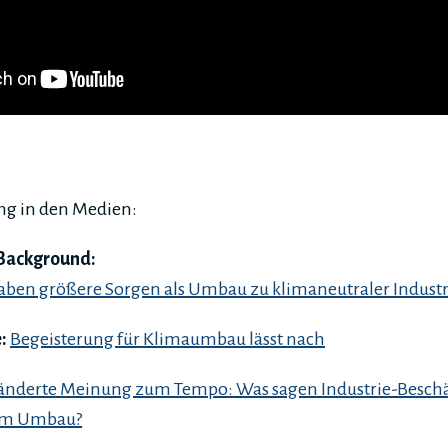
ung in den Medien:
Background:
aben größere Sorgen als Umbau zu klimaneutraler Industr
e:
Begeisterung für Klimaumbau lässt nach
eänderte Meinung zum Tempo: Was sagen Industrie-Beschä
em Umbau?