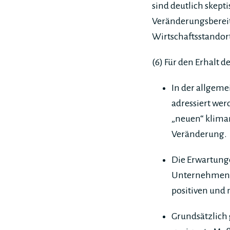
sind deutlich skept
Veränderungsbereit
Wirtschaftsstandort
(6) Für den Erhalt
In der allgeme
adressiert wer
„neuen“ kliman
Veränderung.
Die Erwartunge
Unternehmen. 
positiven und 
Grundsätzlich 