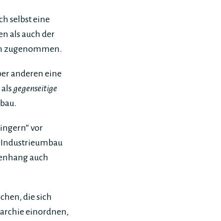
h selbst eine
en als auch der
nnen zugenommen.
ber anderen eine
 als
gegenseitige
mbau.
ingern“ vor
le Industrieumbau
menhang auch
chen, die sich
rarchie einordnen,