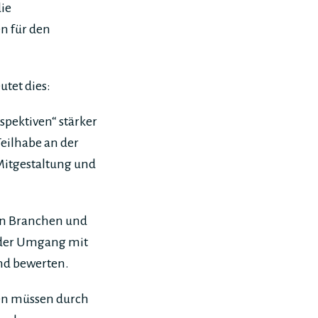
die
n für den
tet dies:
spektiven“ stärker
Teilhabe an der
Mitgestaltung und
 an Branchen und
 der Umgang mit
nd bewerten.
pen müssen durch