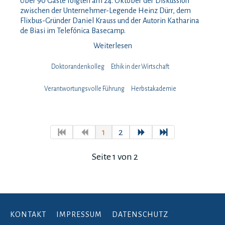
Über 90 Gäste folgten am 24. Oktober der Diskussion
zwischen der Unternehmer-Legende Heinz Dürr, dem
Flixbus-Gründer Daniel Krauss und der Autorin Katharina
de Biasi im Telefónica Basecamp.
Weiterlesen
Doktorandenkolleg
Ethik in der Wirtschaft
Verantwortungsvolle Führung
Herbstakademie
1
2
Seite 1 von 2
KONTAKT
IMPRESSUM
DATENSCHUTZ