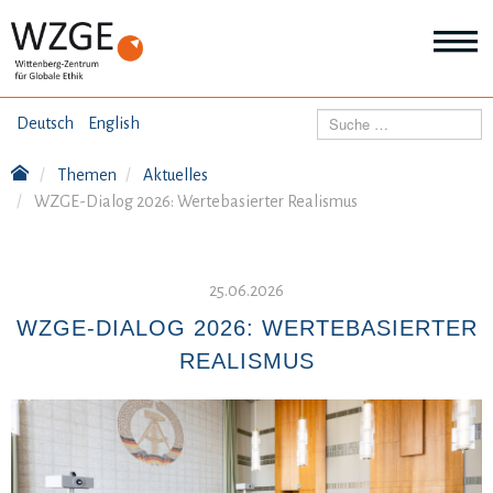
THEMEN
Suchen
Deutsch
English
Wei
Inf
Themen
Aktuelles
ANGEBOTE
Th
WZGE-Dialog 2026: Wertebasierter Realismus
Wei
Inf
VERÖFFENTLICHUNGEN
An
Wei
25.06.2026
Inf
ÜBER UNS
Ver
WZGE-DIALOG 2026: WERTEBASIERTER
Wei
REALISMUS
Inf
Üb
un