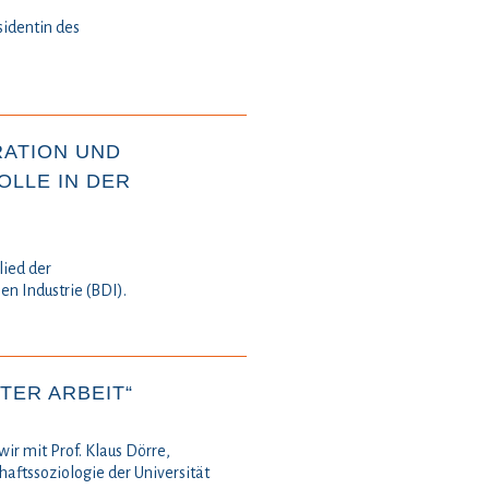
sidentin des
.
ATION UND
LLE IN DER
lied der
n Industrie (BDI).
TER ARBEIT“
wir mit Prof. Klaus Dörre,
haftssoziologie der Universität