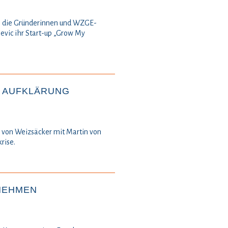
en die Gründerinnen und WZGE-
vic ihr Start-up „Grow My
E AUFKLÄRUNG
ch von Weizsäcker mit Martin von
rise.
HMEN A