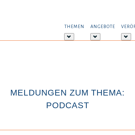
THEMEN
ANGEBOTE
VERÖ
Weitere
Weitere
Wei
Informationen:
Informationen:
Inf
Themen
Angebote
Ver
MELDUNGEN ZUM THEMA:
PODCAST