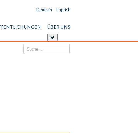
Deutsch
English
FFENTLICHUNGEN
ÜBER UNS
tere
Weitere
ormationen:
Informationen:
Suchen
öffentlichungen
Über
uns