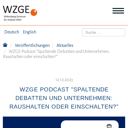
THEMEN
Suchen
Deutsch
English
Wei
Inf
Veröffentlichungen
Aktuelles
ANGEBOTE
Th
WZGE Podcast "Spaltende Debatten und Unternehmen:
Wei
Raushalten oder einschalten?"
Inf
VERÖFFENTLICHUNGEN
An
Wei
Inf
12.12.2023
ÜBER UNS
Ver
WZGE PODCAST "SPALTENDE
Wei
Inf
DEBATTEN UND UNTERNEHMEN:
Üb
un
RAUSHALTEN ODER EINSCHALTEN?"