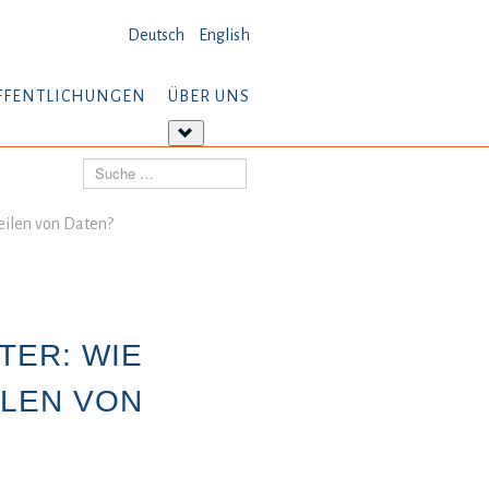
Deutsch
English
FFENTLICHUNGEN
ÜBER UNS
tere
Weitere
ormationen:
Informationen:
Suchen
öffentlichungen
Über
uns
eilen von Daten?
TER: WIE
ILEN VON