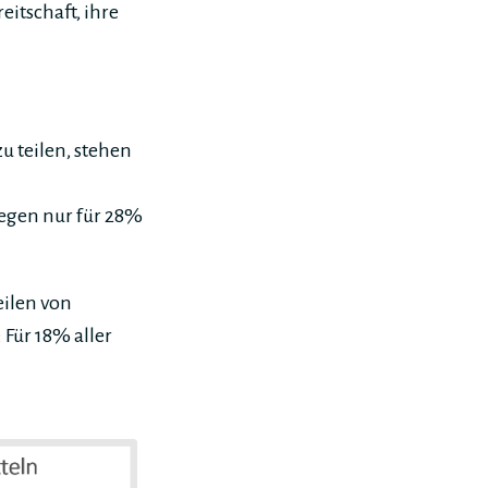
itschaft, ihre
u teilen, stehen
egen nur für 28%
eilen von
 Für 18% aller