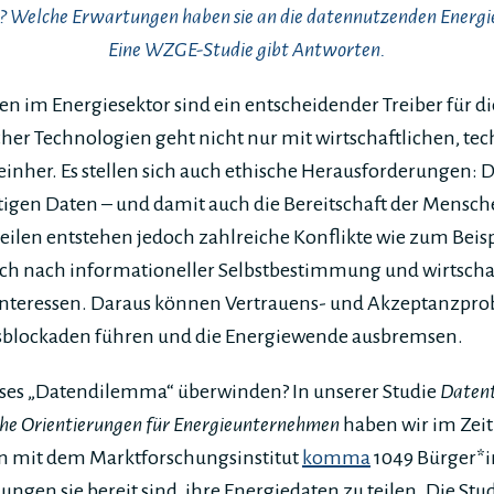
n? Welche Erwartungen haben sie an die datennutzenden Ener
Eine WZGE-Studie gibt Antworten.
en im Energiesektor sind ein entscheidender Treiber für d
her Technologien geht nicht nur mit wirtschaftlichen, te
einher. Es stellen sich auch ethische Herausforderungen: D
igen Daten – und damit auch die Bereitschaft der Mensche
teilen entstehen jedoch zahlreiche Konflikte wie zum Bei
ch nach informationeller Selbstbestimmung und wirtscha
nteressen. Daraus können Vertrauens- und Akzeptanzpro
nsblockaden führen und die Energiewende ausbremsen.
ses „Datendilemma“ überwinden? In unserer Studie
Datente
che Orientierungen für Energieunternehmen
haben wir im Zeit
 mit dem Marktforschungsinstitut
komma
1049 Bürger*i
gen sie bereit sind, ihre Energiedaten zu teilen. Die Studi