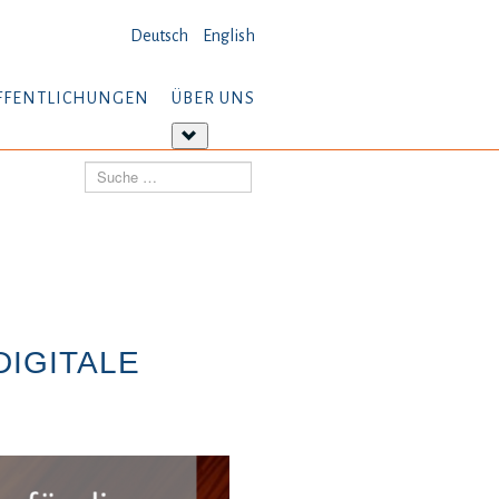
Deutsch
English
FFENTLICHUNGEN
ÜBER UNS
tere
Weitere
ormationen:
Informationen:
Suchen
öffentlichungen
Über
uns
DIGITALE