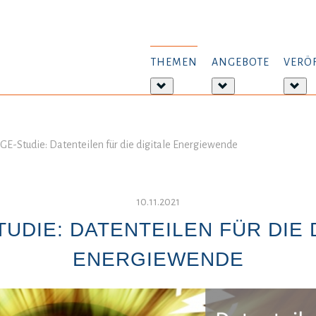
THEMEN
ANGEBOTE
VERÖ
Weitere
Weitere
Wei
Informationen:
Informationen:
Inf
Themen
Angebote
Ver
E-Studie: Datenteilen für die digitale Energiewende
10.11.2021
UDIE: DATENTEILEN FÜR DIE 
ENERGIEWENDE