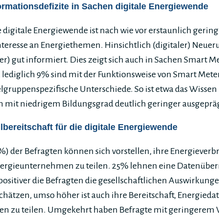
rmationsdefizite in Sachen digitale Energiewende
 digitale Energiewende ist nach wie vor erstaunlich gerin
teresse an Energiethemen. Hinsichtlich (digitaler) Neuer
r) gut informiert. Dies zeigt sich auch in Sachen Smart M
 lediglich 9% sind mit der Funktionsweise von Smart Meter
ielgruppenspezifische Unterschiede. So ist etwa das Wiss
 mit niedrigem Bildungsgrad deutlich geringer ausgepräg
lbereitschaft für die digitale Energiewende
8%) der Befragten können sich vorstellen, ihre Energieverb
ergieunternehmen zu teilen. 25% lehnen eine Datenüberm
 positiver die Befragten die gesellschaftlichen Auswirkunge
hätzen, umso höher ist auch ihre Bereitschaft, Energieda
 zu teilen. Umgekehrt haben Befragte mit geringerem V