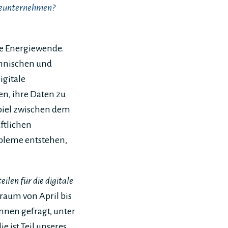
gieunternehmen?
ie Energiewende.
chnischen und
igitale
n, ihre Daten zu
spiel zwischen dem
ftlichen
bleme entstehen,
ilen für die digitale
raum von April bis
nnen gefragt, unter
e ist Teil unseres