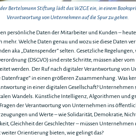
er Bertelsmann Stiftung lädt das WZGE ein, in einem Booksprin
Verantwortung von Unternehmen auf die Spur zu gehen.
 persönliche Daten der Mitarbeiter und Kunden – heute 
ch mehr. Welche Daten genau und wozu sie diese Daten ve
nden aka „Datenspender“ selten. Gesetzliche Regelungen, 
erordnung (DSGVO) sind erste Schritte, müssen aber vo
itet werden. Der Ruf nach digitaler Verantwortung von 
„die Datenfrage“ in einen größeren Zusammenhang. Was k
wortung in einer digitalen Gesellschaft? Unternehmen s
italen Wandels. Künstliche Intelligenz, Algorithmen und
Fragen der Verantwortung von Unternehmen ins öffentlich
eugungen und Werte – wie Solidarität, Demokratie, Nich
keit, Gleichheit der Geschlechter – müssen Unternehmen u
 weiter Orientierung bieten, wie gelingt das?