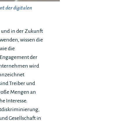
t der digitalen
und in der Zukunft
rwenden, wissen die
wie die
m Engagement der
Unternehmen wird
ennzeichnet
ind Treiber und
 große Mengen an
e Interesse.
tdiskriminierung,
nd Gesellschaft in