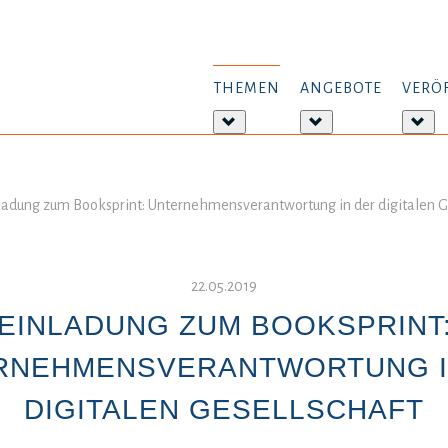
THEMEN
ANGEBOTE
VERÖ
Weitere
Weitere
Wei
Informationen:
Informationen:
Inf
Themen
Angebote
Ver
ladung zum Booksprint: Unternehmensverantwortung in der digitalen G
22.05.2019
EINLADUNG ZUM BOOKSPRINT
RNEHMENSVERANTWORTUNG I
DIGITALEN GESELLSCHAFT