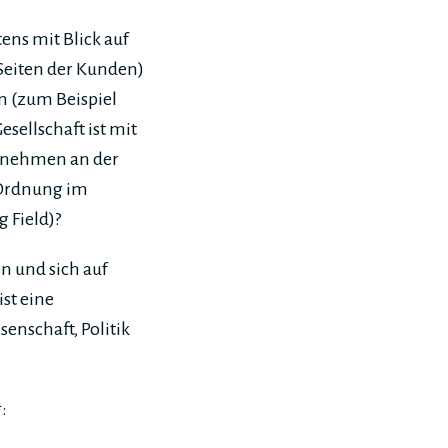
ns mit Blick auf
Seiten der Kunden)
n (zum Beispiel
ellschaft ist mit
rnehmen an der
 Ordnung im
g Field)?
n und sich auf
st eine
nschaft, Politik
: