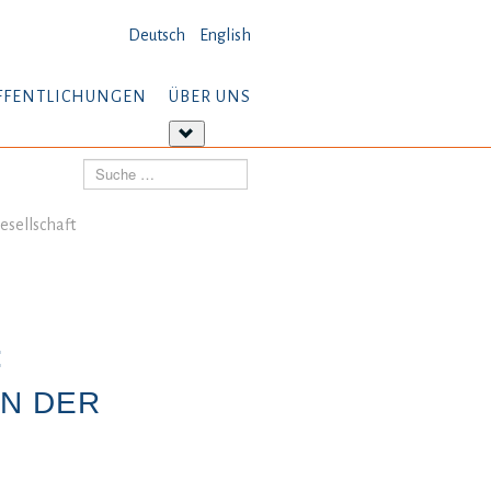
Deutsch
English
FFENTLICHUNGEN
ÜBER UNS
tere
Weitere
ormationen:
Informationen:
Suchen
öffentlichungen
Über
uns
esellschaft
:
N DER