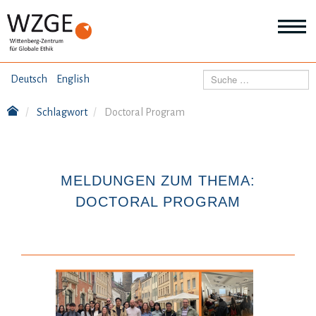
THEMEN
Suchen
Deutsch
English
Wei
Inf
Schlagwort
Doctoral Program
ANGEBOTE
Th
Wei
Inf
VERÖFFENTLICHUNGEN
An
MELDUNGEN ZUM THEMA:
Wei
Inf
DOCTORAL PROGRAM
ÜBER UNS
Ver
Wei
Inf
Üb
un