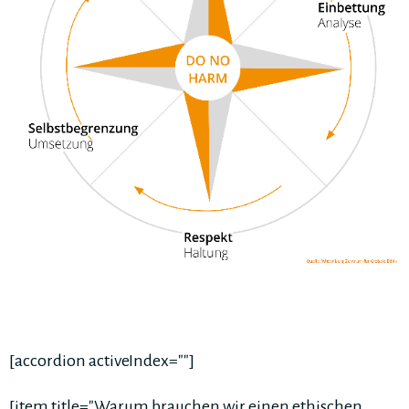
[accordion activeIndex=""]
[item title="Warum brauchen wir einen ethischen