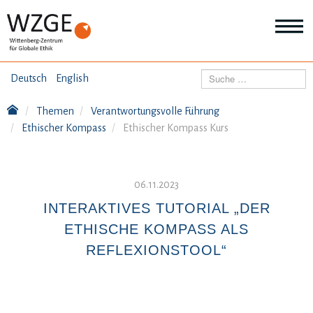
THEMEN
Suchen
Deutsch
English
Wei
Inf
Themen
Verantwortungsvolle Führung
ANGEBOTE
Th
Ethischer Kompass
Ethischer Kompass Kurs
Wei
Inf
VERÖFFENTLICHUNGEN
An
Wei
06.11.2023
Inf
ÜBER UNS
Ver
INTERAKTIVES TUTORIAL „DER
Wei
ETHISCHE KOMPASS ALS
Inf
Üb
REFLEXIONSTOOL“
un