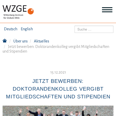
THEMEN
Suchen
Deutsch
English
Wei
Inf
Über uns
Aktuelles
ANGEBOTE
Th
Jetzt bewerben: Doktorandenkolleg vergibt Mitgliedschaften
Wei
und Stipendien
Inf
VERÖFFENTLICHUNGEN
An
Wei
Inf
15.12.2021
ÜBER UNS
Ver
JETZT BEWERBEN:
Wei
Inf
DOKTORANDENKOLLEG VERGIBT
Üb
un
MITGLIEDSCHAFTEN UND STIPENDIEN