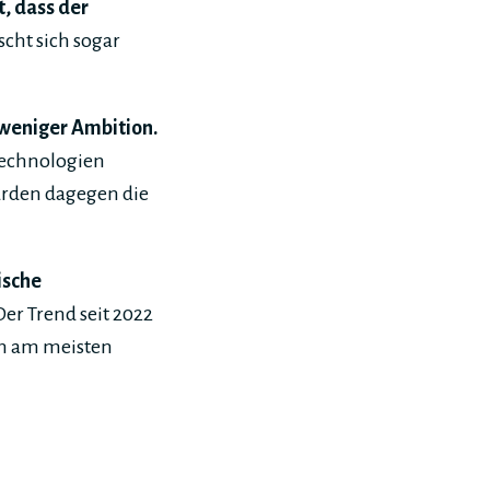
, dass der
scht sich sogar
 weniger Ambition.
Technologien
ürden dagegen die
ische
er Trend seit 2022
en am meisten