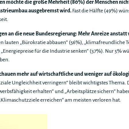
isen möchte die große Mehrheit (80%) der Menschen nicht
ustrieumbau ausgebremst wird.
Fast die Hälfte (49%) wün
eit.
gen an die neue Bundesregierung: Mehr Anreize anstatt
en lauten „Bürokratie abbauen“ (56%), „klimafreundliche 
„Energiepreise für die Industrie senken“ (37%). Nur 5% w
eben.
chauen mehr auf wirtschaftliche und weniger auf ökolog
ziale Ungleichheit verringern“ bleibt wichtigstes Thema. D
werbsfähigkeit erhalten“ und „Arbeitsplätze sichern“ hab
„Klimaschutzziele erreichen“ am meisten verloren hat.