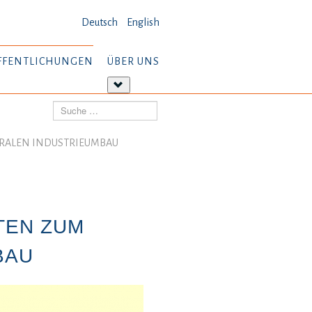
Deutsch
English
FFENTLICHUNGEN
ÜBER UNS
tere
Weitere
ormationen:
Informationen:
Suchen
öffentlichungen
Über
uns
TRALEN INDUSTRIEUMBAU
TEN ZUM
BAU