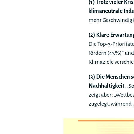
(1)
Trotz vieler Kr
klimaneutrale Ind
mehr Geschwindigk
(2) Klare Erwartun
Die Top-3-Priorität
fördern (43%)“ und 
Klimaziele verschi
(3) Die Menschen s
Nachhaltigkeit.
„So
zeigt aber: „Wettbe
zugelegt, während 