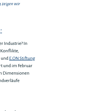
 zeigen wir
)"
 Industrie? In
Konflikte,
E und
E.ON Stiftung
rt und im Februar
en Dimensionen
ndverläufe