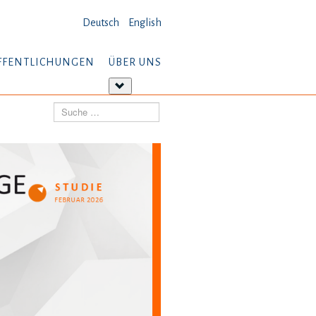
Deutsch
English
FFENTLICHUNGEN
ÜBER UNS
tere
Weitere
ormationen:
Informationen:
Suchen
öffentlichungen
Über
uns