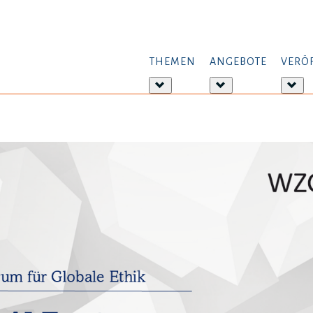
THEMEN
ANGEBOTE
VERÖ
Weitere
Weitere
Wei
Informationen:
Informationen:
Inf
Themen
Angebote
Ver