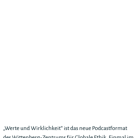
„Werte und Wirklichkeit“ ist das neue Podcastformat
des Wittenberg-Zentrums für Globale Ethik. Einmal im