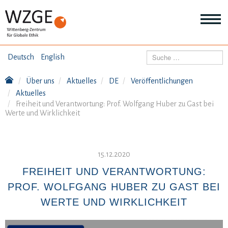
THEMEN
Suchen
Deutsch
English
Wei
Inf
Über uns
Aktuelles
DE
Veröffentlichungen
ANGEBOTE
Th
Aktuelles
Wei
Freiheit und Verantwortung: Prof. Wolfgang Huber zu Gast bei
Inf
Werte und Wirklichkeit
VERÖFFENTLICHUNGEN
An
Wei
Inf
ÜBER UNS
Ver
15.12.2020
Wei
Inf
FREIHEIT UND VERANTWORTUNG:
Üb
PROF. WOLFGANG HUBER ZU GAST BEI
un
WERTE UND WIRKLICHKEIT