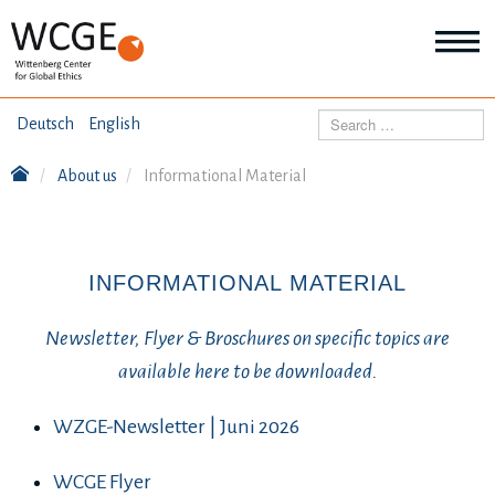
HOME
Search
Deutsch
English
ABOUT US
About us
Informational Material
Mo
abo
SEMINARS
Ab
us
Mo
abo
INFORMATIONAL MATERIAL
DIALOGUE
Se
Mo
Newsletter, Flyer & Broschures on specific topics are
abo
RESEARCH
Dia
available here to be downloaded.
Mo
abo
TOPICS
WZGE-Newsletter | Juni 2026
Re
WCGE Flyer