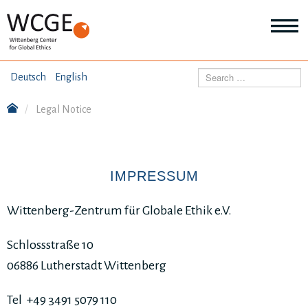
HOME
Search
Deutsch
English
ABOUT US
Legal Notice
Mo
abo
SEMINARS
Ab
us
Mo
abo
IMPRESSUM
DIALOGUE
Se
Mo
Wittenberg-Zentrum für Globale Ethik e.V.
abo
RESEARCH
Dia
Mo
Schlossstraße 10
abo
TOPICS
06886 Lutherstadt Wittenberg
Re
Tel +49 3491 5079 110