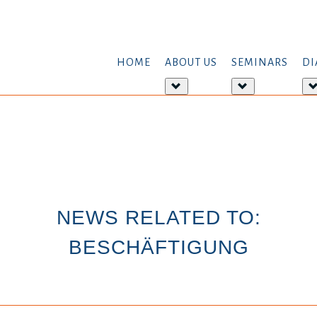
HOME
ABOUT US
SEMINARS
DI
More
More
about:
about:
About
Seminars
us
NEWS RELATED TO:
BESCHÄFTIGUNG