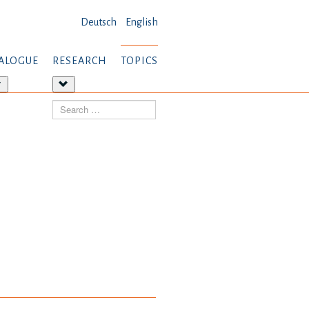
Deutsch
English
ALOGUE
RESEARCH
TOPICS
More
More
about:
about:
Search
Dialogue
Research